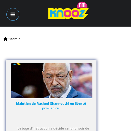
admin
Maintien de Rached Ghannouchi en liberté
provisoire.
Le juge d’instruction a décidé ce lundi soir de